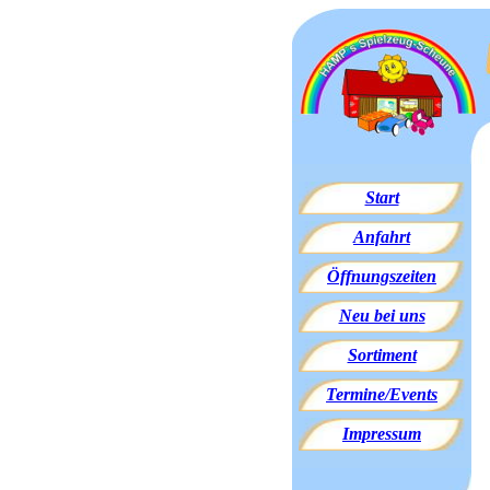
Start
Anfahrt
Öffnungszeiten
Neu bei uns
Sortiment
Termine/Events
Impressum